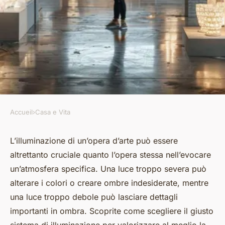
Accueil
›
Casa e Vita
CASA E VITA
Come scegliere il giusto
L’illuminazione di un’opera d’arte può essere
altrettanto cruciale quanto l’opera stessa nell’evocare
sistema di illuminazione per
un’atmosfera specifica. Una luce troppo severa può
valorizzare la propria opera
alterare i colori o creare ombre indesiderate, mentre
d'arte?
una luce troppo debole può lasciare dettagli
importanti in ombra. Scoprite come scegliere il giusto
Edouard
•
31 marzo 2024
•
5 min de lecture