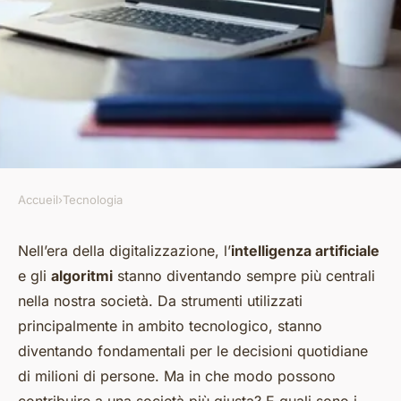
Accueil
›
Tecnologia
TECNOLOGIA
Gli algoritmi possono
Nell’era della digitalizzazione, l’
intelligenza artificiale
e gli
algoritmi
stanno diventando sempre più centrali
contribuire a una società più
nella nostra società. Da strumenti utilizzati
giusta?
principalmente in ambito tecnologico, stanno
diventando fondamentali per le decisioni quotidiane
Victor
•
31 marzo 2024
•
6 min de lecture
di milioni di persone. Ma in che modo possono